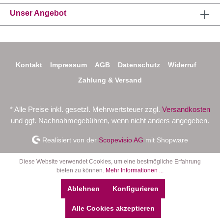
Unser Angebot
Kontakt
Impressum
AGB
Datenschutz
Widerruf
Zahlung & Versand
* Alle Preise inkl. gesetzl. Mehrwertsteuer zzgl.
Versandkosten
und ggf. Nachnahmegebühren, wenn nicht anders angegeben.
Realisiert von der
Scopevisio AG
mit Shopware
Diese Website verwendet Cookies, um eine bestmögliche Erfahrung
bieten zu können.
Mehr Informationen ...
Ablehnen
Konfigurieren
Alle Cookies akzeptieren